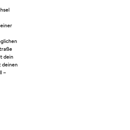
hsel
deiner
äglichen
straße
t dein
t deinen
l –