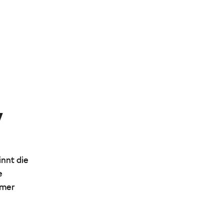
W
nnt die
e
mmer