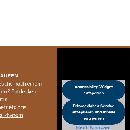
KAUFEN
 Suche nach einem
Accessibility Widget
uto? Entdecken
entsperren
ren
Erforderlichen Service
etrieb: das
akzeptieren und Inhalte
s Rhynern
entsperren
Mehr Informationen